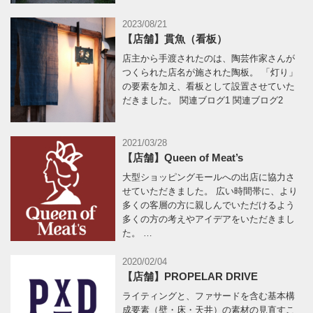
2023/08/21
【店舗】貫魚（看板）
店主から手渡されたのは、陶芸作家さんが
つくられた店名が施された陶板。 「灯り」
の要素を加え、看板として設置させていた
だきました。 関連ブログ1 関連ブログ2
2021/03/28
【店舗】Queen of Meat’s
大型ショッピングモールへの出店に協力さ
せていただきました。 広い時間帯に、より
多くの客層の方に親しんでいただけるよう
多くの方の考えやアイデアをいただきまし
た。 …
2020/02/04
【店舗】PROPELAR DRIVE
ライティングと、ファサードを含む基本構
成要素（壁・床・天井）の素材の見直すこ