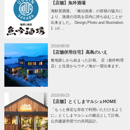
【店舗】魚吟酒場
海鮮居酒屋。「椿泊漁港」の皆様の協力に
より、漁港の活気を店内に持ち込むことが
出来ました。 Design,Photo and Illustration.
1（cl …
2016/08/30
【店舗併用住宅】高島のいえ
敷地探しから始まった計画。 店（創作料理
店）と住居からウチノ海が一望出来ます。
2015/05/23
【店舗】とくしまマルシェHOME
「もっと身近な存在で利用いただけるよう
に」とくしまマルシェの拠点として計画。
公共建築学団での共同設計。