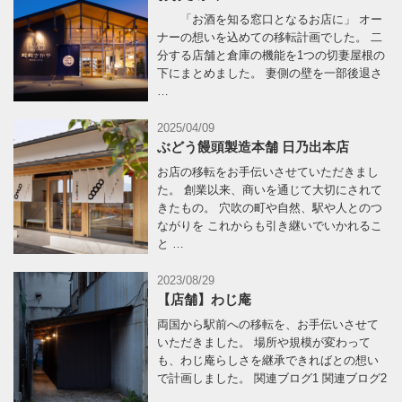
「お酒を知る窓口となるお店に」 オー
ナーの想いを込めての移転計画でした。 二
分する店舗と倉庫の機能を1つの切妻屋根の
下にまとめました。 妻側の壁を一部後退さ
…
2025/04/09
ぶどう饅頭製造本舗 日乃出本店
お店の移転をお手伝いさせていただきまし
た。 創業以来、商いを通じて大切にされて
きたもの。 穴吹の町や自然、駅や人とのつ
ながりを これからも引き継いでいかれるこ
と …
2023/08/29
【店舗】わじ庵
両国から駅前への移転を、お手伝いさせて
いただきました。 場所や規模が変わって
も、わじ庵らしさを継承できればとの想い
で計画しました。 関連ブログ1 関連ブログ2