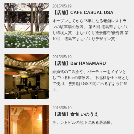
2015/05/19
【店舗】CAFE CASUAL USA
オープンしてから25年になる老舗レストラ
ンの駐車場の改装。 第５回 徳島県まちづく
り環境大賞 まちづくり造景部門/優秀賞 第
10回 徳島市まちづくりデザイン賞・ …
2015/05/19
【店舗】Bar HANAMARU
結婚式の二次会や、パーティーをメインと
しているBarの増改装。 下地材を仕上材とし
て使用。 照明はLGSの間に吊るすように加
工。
2015/05/19
【店舗】食旬 いのうえ
テナントビルの地下にある居酒屋。