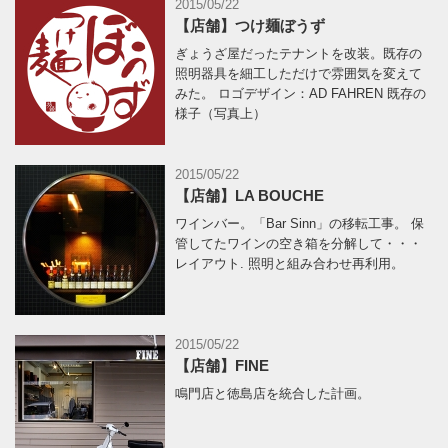
2015/05/22
【店舗】つけ麺ぼうず
ぎょうざ屋だったテナントを改装。既存の
照明器具を細工しただけで雰囲気を変えて
みた。 ロゴデザイン：AD FAHREN 既存の
様子（写真上）
2015/05/22
【店舗】LA BOUCHE
ワインバー。「Bar Sinn」の移転工事。 保
管してたワインの空き箱を分解して・・・
レイアウト. 照明と組み合わせ再利用。
2015/05/22
【店舗】FINE
鳴門店と徳島店を統合した計画。