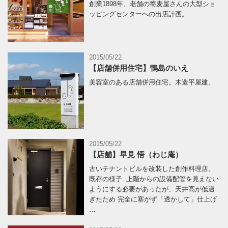
創業1898年、老舗の蕎麦屋さんの大型ショ
ッピングセンターへの出店計画。
2015/05/22
【店舗併用住宅】鴨島のいえ
美容室のある店舗併用住宅。木造平屋建。
2015/05/22
【店舗】早見 悟（わじ庵）
古いテナントビルを改装した創作料理店。
既存の様子. 上階からの設備配管を見えない
ようにする必要があったが、天井高が低過
ぎたため 完全に塞がず「透かして」仕上げ
…