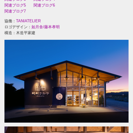
関連ブログ5
関連ブログ6
関連ブログ7
協働：
TANIATELIER
ロゴデザイン：
如月舎/藤本孝明
構造：木造平家建