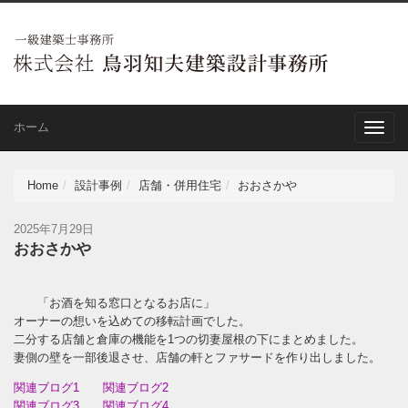
ホーム
Toggle
naviga
Home
設計事例
店舗・併用住宅
おおさかや
2025年7月29日
おおさかや
「お酒を知る窓口となるお店に」
オーナーの想いを込めての移転計画でした。
二分する店舗と倉庫の機能を1つの切妻屋根の下にまとめました。
妻側の壁を一部後退させ、店舗の軒とファサードを作り出しました。
関連ブログ1
関連ブログ2
関連ブログ3
関連ブログ4