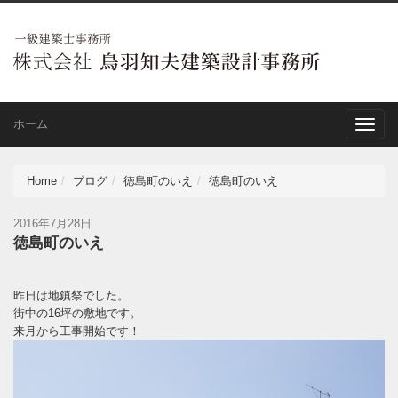
ホーム
Toggle
naviga
Home
ブログ
徳島町のいえ
徳島町のいえ
2016年7月28日
徳島町のいえ
昨日は地鎮祭でした。
街中の16坪の敷地です。
来月から工事開始です！