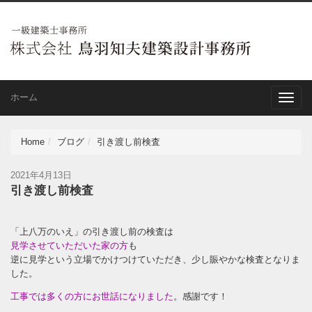
ホーム
Toggle
naviga
Home
ブログ
引き渡し前検査
2021年4月13日
引き渡し前検査
「上八万のいえ」の引き渡し前の検査は
見学させていただいた家の方
も
逆に見学という立場でかけつけていただき、少し賑やかな検査となりま
した。
工事では多くの方にお世話になりました
。感謝です！