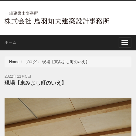
ホーム
Toggle
naviga
Home
ブログ
現場【東みよし町のいえ】
2022年11月5日
現場【東みよし町のいえ】