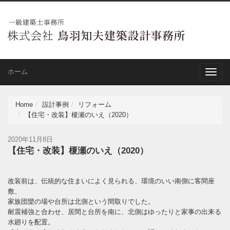
ホーム
Toggle
naviga
Home
設計事例
リフォーム
【住宅・改装】榎瀬のいえ（2020）
2020年11月8日
【住宅・改装】榎瀬のいえ（2020）
改装前は、伝統的な住まいによく見られる、環境のいい南側に客間座
敷、
家族団欒の場や台所は北側という間取りでした。
耐震補強と合わせ、居間と台所を南に、北側はゆったりと家事の出来る
水廻りを配置。