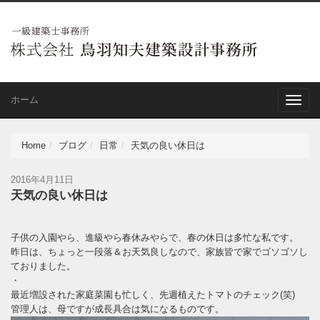
ホーム
Toggle
naviga
Home
ブログ
日常
天気の良い休日は
2016年4月11日
天気の良い休日は
子供の入園やら、進級やら春休みやらで、春の休日は多忙な私です。
昨日は、ちょっと一段落＆お天気良しなので、家族皆で家でゴソゴソし
ておりました。
・
最近増設された家庭菜園も忙しく、先週植えたトマトのチェック(笑)
管理人は、母ですが成長具合は気になるものです。