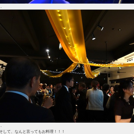
．
．
そして、なんと言ってもお料理！！！