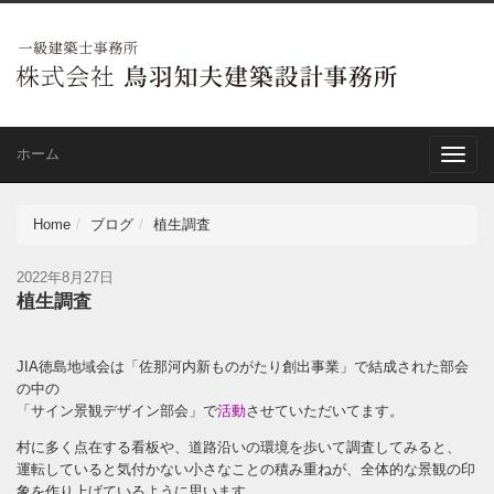
ホーム
Toggle
naviga
Home
ブログ
植生調査
2022年8月27日
植生調査
JIA徳島地域会は「佐那河内新ものがたり創出事業」で結成された部会
の中の
「サイン景観デザイン部会」で
活動
させていただいてます。
村に多く点在する看板や、道路沿いの環境を歩いて調査してみると、
運転していると気付かない小さなことの積み重ねが、全体的な景観の印
象を作り上げているように思います。